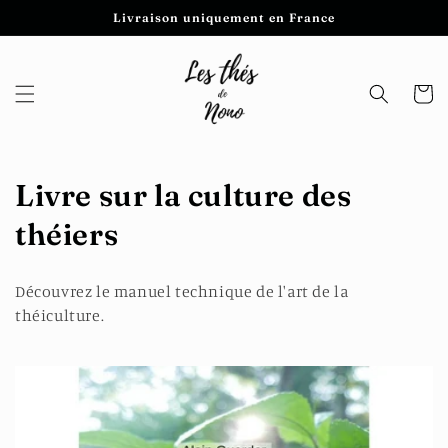
et
Livraison uniquement en France
passer
au
contenu
Panier
C
Livre sur la culture des
o
théiers
l
Découvrez le manuel technique de l'art de la
l
théiculture.
e
c
t