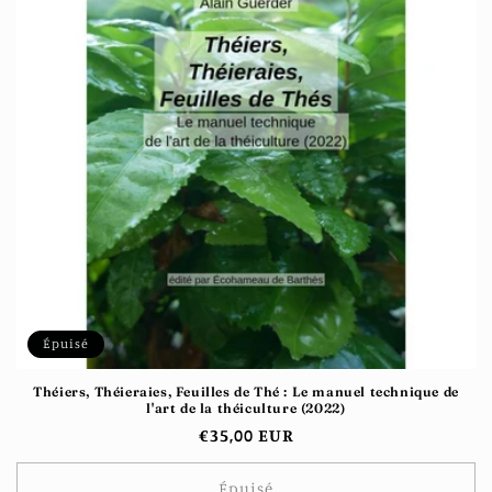
i
o
n
:
Épuisé
Théiers, Théieraies, Feuilles de Thé : Le manuel technique de
l'art de la théiculture (2022)
Prix
€35,00 EUR
habituel
Épuisé